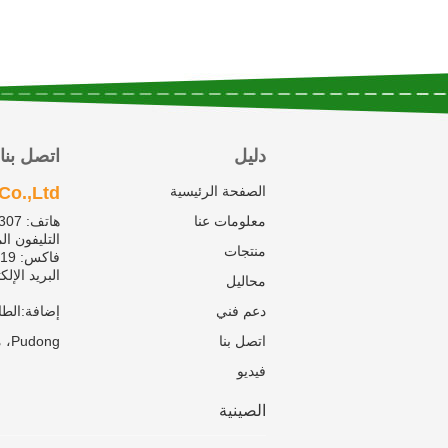
دليل
اتصل بنا
الصفحة الرئيسية
o.,Ltd.
معلومات عنا
هاتف:
9307
التليفون ا
منتجات
فاكس:
819
البريد الإلك
محاليل
دعم فني
اتصل بنا
Pudong، منطقة Pudong جديدة. شنغهاي ، الصين 200127
فيديو
الصينية