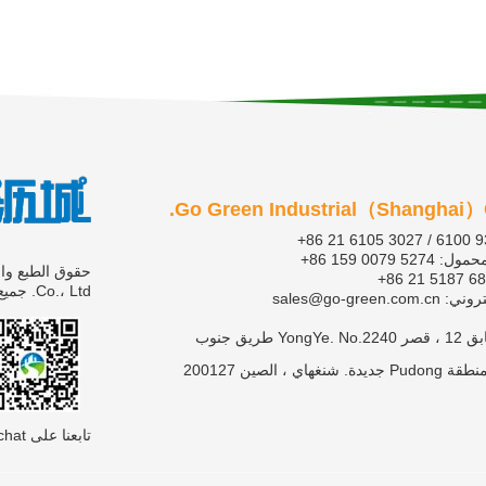
Go Green Industrial（Shanghai）C
+86 21 6105 3027 / 6100 
لمحمول:
+86 159 0079 5274
+86 21 5187 6
Co.، Ltd. جميع الحقوق محفوظة |
تروني:
sales@go-green.com.cn
إضافة:الطابق 12 ، قصر YongYe. No.2240 طريق جنوب
تابعنا على Wechat